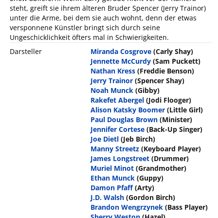
steht, greift sie ihrem älteren Bruder Spencer (Jerry Trainor)
unter die Arme, bei dem sie auch wohnt, denn der etwas
versponnene Künstler bringt sich durch seine
Ungeschicklichkeit öfters mal in Schwierigkeiten.
Darsteller
Miranda Cosgrove
(Carly Shay)
Jennette McCurdy
(Sam Puckett)
Nathan Kress
(Freddie Benson)
Jerry Trainor
(Spencer Shay)
Noah Munck
(Gibby)
Rakefet Abergel
(Jodi Flooger)
Alison Katsky Boomer
(Little Girl)
Paul Douglas Brown
(Minister)
Jennifer Cortese
(Back-Up Singer)
Joe Dietl
(Jeb Birch)
Manny Streetz
(Keyboard Player)
James Longstreet
(Drummer)
Muriel Minot
(Grandmother)
Ethan Munck
(Guppy)
Damon Pfaff
(Arty)
J.D. Walsh
(Gordon Birch)
Brandon Wengrzynek
(Bass Player)
Sherry Weston
(Hazel)