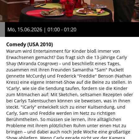
Mo, 15.06.2026 | 01:00 - 01:20
Comedy
(USA 2010)
Warum wird Entertainment für Kinder bloß immer von
Erwachsenen gemacht? Das fragt sich die 13-jährige Carly
Shay (Miranda Cosgrove) – und beschließt eines Tages,
zusammen mit ihren Freunden Samantha "Sam" Puckett
(Jennette McCurdy) und Frederick "Freddie" Benson (Nathan
Kress) eine eigene Internet-Show auf die Beine zu stellen. In
'iCarly', wie sie die Sendung taufen, fordern sie die Kinder
zum Mitmachen auf: Mit Sketchen, seltsamen Rezepten oder
bei Carlys Talentsuchen können sie beweisen, was in ihnen
steckt. "iCarly" entwickelt sich zu einer Kultsendung, und
Carly, Sam und Freddie werden im Netz zu richtigen
Berühmtheiten. So müssen sie lernen, ihre alltäglichen
Probleme mit ihrem plötzlichen Ruhm unter einen Hut zu
bringen – und dabei auch noch jede Woche eine großartige
Show abliefern. Wenn Carly gerade nicht vor der Kamera