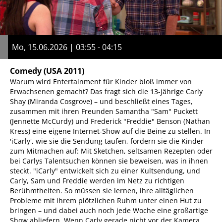
Mo, 15.06.2026 | 03:55 - 04:15
Comedy
(USA 2011)
Warum wird Entertainment für Kinder bloß immer von
Erwachsenen gemacht? Das fragt sich die 13-jährige Carly
Shay (Miranda Cosgrove) – und beschließt eines Tages,
zusammen mit ihren Freunden Samantha "Sam" Puckett
(Jennette McCurdy) und Frederick "Freddie" Benson (Nathan
Kress) eine eigene Internet-Show auf die Beine zu stellen. In
'iCarly', wie sie die Sendung taufen, fordern sie die Kinder
zum Mitmachen auf: Mit Sketchen, seltsamen Rezepten oder
bei Carlys Talentsuchen können sie beweisen, was in ihnen
steckt. "iCarly" entwickelt sich zu einer Kultsendung, und
Carly, Sam und Freddie werden im Netz zu richtigen
Berühmtheiten. So müssen sie lernen, ihre alltäglichen
Probleme mit ihrem plötzlichen Ruhm unter einen Hut zu
bringen – und dabei auch noch jede Woche eine großartige
Show abliefern. Wenn Carly gerade nicht vor der Kamera