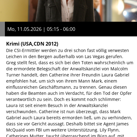
Mo, 11.05.2026 | 05:15 - 06:00
Krimi
(USA,CDN 2012)
Die CSI-Ermittler werden zu drei schon fast völlig verwesten
Leichen in den Bergen außerhalb von Las Vegas gerufen.
Greg stellt fest, dass es sich bei den Toten wahrscheinlich um
die ermordete Belegschaft der Anwaltskanzlei von Malcolm
Turner handelt, den Catherine ihrer Freundin Laura Gabriel
empfohlen hat, um sich von ihrem Mann Mark, einem
einflussreichen Geschäftsmann, zu trennen. Genau diesen
haben die Beamten auch im Verdacht, für den Tod der Opfer
verantwortlich zu sein. Doch es kommt noch schlimmer:
Laura ist seit einem Besuch in der Anwaltskanzlei
verschwunden. Catherine ist nun überzeugt, dass Mark
Gabriel auch Laura bereits ermorden ließ, um zu verhindern,
dass sie vor Gericht aussagt. Deshalb bittet sie Agent James
McQuaid vom FBI um weitere Unterstützung. Lily Flynn,
Catherines Mutter, taucht überraschend im Büro auf, mit