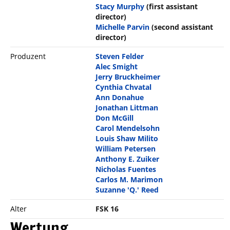
Stacy Murphy
(first assistant
director)
Michelle Parvin
(second assistant
director)
Produzent
Steven Felder
Alec Smight
Jerry Bruckheimer
Cynthia Chvatal
Ann Donahue
Jonathan Littman
Don McGill
Carol Mendelsohn
Louis Shaw Milito
William Petersen
Anthony E. Zuiker
Nicholas Fuentes
Carlos M. Marimon
Suzanne 'Q.' Reed
Alter
FSK 16
Wertung