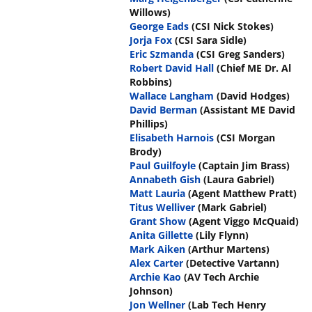
Willows)
George Eads
(CSI Nick Stokes)
Jorja Fox
(CSI Sara Sidle)
Eric Szmanda
(CSI Greg Sanders)
Robert David Hall
(Chief ME Dr. Al
Robbins)
Wallace Langham
(David Hodges)
David Berman
(Assistant ME David
Phillips)
Elisabeth Harnois
(CSI Morgan
Brody)
Paul Guilfoyle
(Captain Jim Brass)
Annabeth Gish
(Laura Gabriel)
Matt Lauria
(Agent Matthew Pratt)
Titus Welliver
(Mark Gabriel)
Grant Show
(Agent Viggo McQuaid)
Anita Gillette
(Lily Flynn)
Mark Aiken
(Arthur Martens)
Alex Carter
(Detective Vartann)
Archie Kao
(AV Tech Archie
Johnson)
Jon Wellner
(Lab Tech Henry