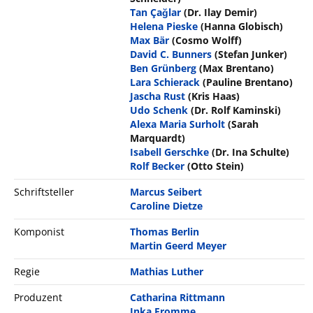
Tan Çağlar
(Dr. Ilay Demir)
Helena Pieske
(Hanna Globisch)
Max Bär
(Cosmo Wolff)
David C. Bunners
(Stefan Junker)
Ben Grünberg
(Max Brentano)
Lara Schierack
(Pauline Brentano)
Jascha Rust
(Kris Haas)
Udo Schenk
(Dr. Rolf Kaminski)
Alexa Maria Surholt
(Sarah
Marquardt)
Isabell Gerschke
(Dr. Ina Schulte)
Rolf Becker
(Otto Stein)
Schriftsteller
Marcus Seibert
Caroline Dietze
Komponist
Thomas Berlin
Martin Geerd Meyer
Regie
Mathias Luther
Produzent
Catharina Rittmann
Inka Fromme