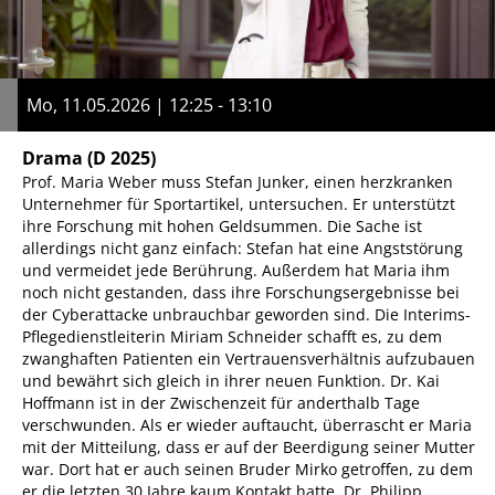
Mo, 11.05.2026 | 12:25 - 13:10
Drama
(D 2025)
Prof. Maria Weber muss Stefan Junker, einen herzkranken
Unternehmer für Sportartikel, untersuchen. Er unterstützt
ihre Forschung mit hohen Geldsummen. Die Sache ist
allerdings nicht ganz einfach: Stefan hat eine Angststörung
und vermeidet jede Berührung. Außerdem hat Maria ihm
noch nicht gestanden, dass ihre Forschungsergebnisse bei
der Cyberattacke unbrauchbar geworden sind. Die Interims-
Pflegedienstleiterin Miriam Schneider schafft es, zu dem
zwanghaften Patienten ein Vertrauensverhältnis aufzubauen
und bewährt sich gleich in ihrer neuen Funktion. Dr. Kai
Hoffmann ist in der Zwischenzeit für anderthalb Tage
verschwunden. Als er wieder auftaucht, überrascht er Maria
mit der Mitteilung, dass er auf der Beerdigung seiner Mutter
war. Dort hat er auch seinen Bruder Mirko getroffen, zu dem
er die letzten 30 Jahre kaum Kontakt hatte. Dr. Philipp