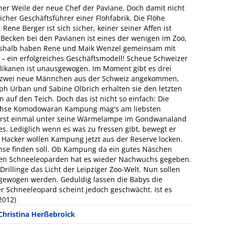
einer Weile der neue Chef der Paviane. Doch damit nicht
icher Geschäftsführer einer Flohfabrik. Die Flöhe
Rene Berger ist sich sicher, keiner seiner Affen ist
 Becken bei den Pavianen ist eines der wenigen im Zoo,
eshalb haben Rene und Maik Wenzel gemeinsam mit
t – ein erfolgreiches Geschäftsmodell! Scheue Schweizer
elikanen ist unausgewogen. Im Moment gibt es drei
 zwei neue Männchen aus der Schweiz angekommen,
ph Urban und Sabine Olbrich erhalten sie den letzten
 auf den Teich. Doch das ist nicht so einfach: Die
 Echse Komodowaran Kampung mag's am liebsten
h erst einmal unter seine Wärmelampe im Gondwanaland
es. Lediglich wenn es was zu fressen gibt, bewegt er
 Hacker wollen Kampung jetzt aus der Reserve locken.
chse finden soll. Ob Kampung da ein gutes Näschen
den Schneeleoparden hat es wieder Nachwuchs gegeben.
Drillinge das Licht der Leipziger Zoo-Welt. Nun sollen
 gewogen werden. Geduldig lassen die Babys die
er Schneeleopard scheint jedoch geschwächt. Ist es
2012)
Christina Herßebroick