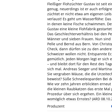
Fleißiger Flohzüchter Gustav ist seit 
genug, neuerdings ist er auch erfolgre
züchtet er nicht etwa am eigenen Leib. 
verlaust! Es geht um Wasserflöhe: Das
in denen keine Fische schwimmen. D
Gustav eine kleine Flohfabrik gestarte
Das Geschlechterverhältnis bei den P
Männer und sieben Frauen. Nun sind
Pelle und Bernd aus Bern. Von Christo
Check, dann dürfen sie zu den anderen
Schweizer wollen nicht. Entspannte
gemütlich. Jeden Morgen legt er sic
– und bleibt dort für den Rest des Tag
sich mal. Andreas Seeger und Martina
Sie vergraben Mäuse, die die Urzeite
beweist? Süße Schneeleoparden Bei 
Wie vor zehn Jahren erblickten erneut 
die kleinen Raubkatzen das erste Mal
Prozedur über sich ergehen. Ein klein
womöglich etwas Ernstes? (ARD 08.10.
Produzent