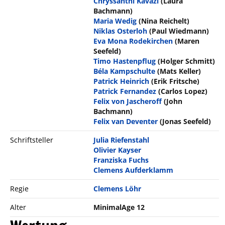
Chryssanthi Kavazi
(Laura
Bachmann)
Maria Wedig
(Nina Reichelt)
Niklas Osterloh
(Paul Wiedmann)
Eva Mona Rodekirchen
(Maren
Seefeld)
Timo Hastenpflug
(Holger Schmitt)
Béla Kampschulte
(Mats Keller)
Patrick Heinrich
(Erik Fritsche)
Patrick Fernandez
(Carlos Lopez)
Felix von Jascheroff
(John
Bachmann)
Felix van Deventer
(Jonas Seefeld)
Schriftsteller
Julia Riefenstahl
Olivier Kayser
Franziska Fuchs
Clemens Aufderklamm
Regie
Clemens Löhr
Alter
MinimalAge 12