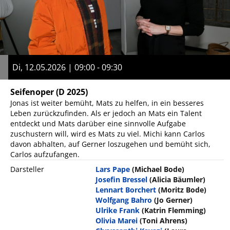
Di, 12.05.2026 | 09:00 - 09:30
Seifenoper
(D 2025)
Jonas ist weiter bemüht, Mats zu helfen, in ein besseres
Leben zurückzufinden. Als er jedoch an Mats ein Talent
entdeckt und Mats darüber eine sinnvolle Aufgabe
zuschustern will, wird es Mats zu viel. Michi kann Carlos
davon abhalten, auf Gerner loszugehen und bemüht sich,
Carlos aufzufangen.
Darsteller
Lars Pape
(Michael Bode)
Josefin Bressel
(Alicia Bäumler)
Lennart Borchert
(Moritz Bode)
Wolfgang Bahro
(Jo Gerner)
Ulrike Frank
(Katrin Flemming)
Olivia Marei
(Toni Ahrens)