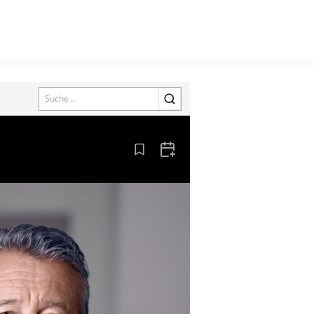
Search
Aus den Lesezeichen entfernen
Zum Kalender hinzufügen