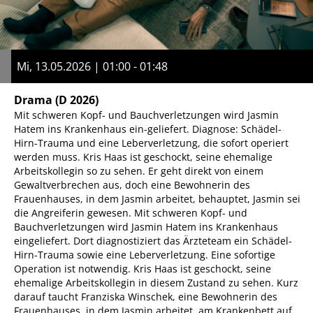
Mi, 13.05.2026 | 01:00 - 01:48
Drama
(D 2026)
Mit schweren Kopf- und Bauchverletzungen wird Jasmin
Hatem ins Krankenhaus ein-geliefert. Diagnose: Schädel-
Hirn-Trauma und eine Leberverletzung, die sofort operiert
werden muss. Kris Haas ist geschockt, seine ehemalige
Arbeitskollegin so zu sehen. Er geht direkt von einem
Gewaltverbrechen aus, doch eine Bewohnerin des
Frauenhauses, in dem Jasmin arbeitet, behauptet, Jasmin sei
die Angreiferin gewesen. Mit schweren Kopf- und
Bauchverletzungen wird Jasmin Hatem ins Krankenhaus
eingeliefert. Dort diagnostiziert das Ärzteteam ein Schädel-
Hirn-Trauma sowie eine Leberverletzung. Eine sofortige
Operation ist notwendig. Kris Haas ist geschockt, seine
ehemalige Arbeitskollegin in diesem Zustand zu sehen. Kurz
darauf taucht Franziska Winschek, eine Bewohnerin des
Frauenhauses, in dem Jasmin arbeitet, am Krankenbett auf.