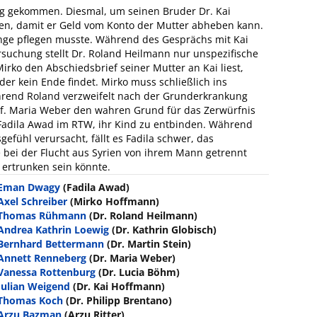
ig gekommen. Diesmal, um seinen Bruder Dr. Kai
ten, damit er Geld vom Konto der Mutter abheben kann.
 lange pflegen musste. Während des Gesprächs mit Kai
ersuchung stellt Dr. Roland Heilmann nur unspezifische
rko den Abschiedsbrief seiner Mutter an Kai liest,
 der kein Ende findet. Mirko muss schließlich ins
hrend Roland verzweifelt nach der Grunderkrankung
rof. Maria Weber den wahren Grund für das Zerwürfnis
 Fadila Awad im RTW, ihr Kind zu entbinden. Während
gefühl verursacht, fällt es Fadila schwer, das
ei der Flucht aus Syrien von ihrem Mann getrennt
 ertrunken sein könnte.
Eman Dwagy
(Fadila Awad)
Axel Schreiber
(Mirko Hoffmann)
Thomas Rühmann
(Dr. Roland Heilmann)
Andrea Kathrin Loewig
(Dr. Kathrin Globisch)
Bernhard Bettermann
(Dr. Martin Stein)
Annett Renneberg
(Dr. Maria Weber)
Vanessa Rottenburg
(Dr. Lucia Böhm)
Julian Weigend
(Dr. Kai Hoffmann)
Thomas Koch
(Dr. Philipp Brentano)
Arzu Bazman
(Arzu Ritter)