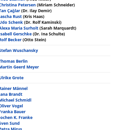
Christina Petersen
(Miriam Schneider)
Tan Çağlar
(Dr. Ilay Demir)
Jascha Rust
(Kris Haas)
Udo Schenk
(Dr. Rolf Kaminski)
Alexa Maria Surholt
(Sarah Marquardt)
Isabell Gerschke
(Dr. Ina Schulte)
Rolf Becker
(Otto Stein)
Stefan Wuschansky
Thomas Berlin
Martin Geerd Meyer
Ulrike Grote
Rainer Männel
Jana Brandt
Michael Schmidl
Oliver Vogel
Franka Bauer
Jochen K. Franke
Sven Sund
Petra Mirus