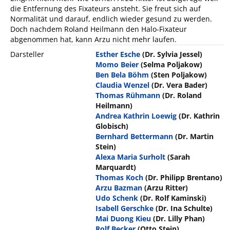
die Entfernung des Fixateurs ansteht. Sie freut sich auf
Normalität und darauf, endlich wieder gesund zu werden.
Doch nachdem Roland Heilmann den Halo-Fixateur
abgenommen hat, kann Arzu nicht mehr laufen.
Darsteller
Esther Esche
(Dr. Sylvia Jessel)
Momo Beier
(Selma Poljakow)
Ben Bela Böhm
(Sten Poljakow)
Claudia Wenzel
(Dr. Vera Bader)
Thomas Rühmann
(Dr. Roland
Heilmann)
Andrea Kathrin Loewig
(Dr. Kathrin
Globisch)
Bernhard Bettermann
(Dr. Martin
Stein)
Alexa Maria Surholt
(Sarah
Marquardt)
Thomas Koch
(Dr. Philipp Brentano)
Arzu Bazman
(Arzu Ritter)
Udo Schenk
(Dr. Rolf Kaminski)
Isabell Gerschke
(Dr. Ina Schulte)
Mai Duong Kieu
(Dr. Lilly Phan)
Rolf Becker
(Otto Stein)