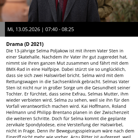
Mi, 13.05.2026 | 07:40 - 08:25
Drama
(D 2021)
Die 13-jährige Selma Poljakow ist mit ihrem Vater Sten in
einer Skatehalle. Nachdem ihr Vater ihr gut zugeredet hat,
nimmt sie ihren ganzen Mut zusammen und fährt mit dem
BMX-Rad in eine Halfpipe. Dabei stürzt sie so unglücklich,
dass sie sich zwei Halswirbel bricht. Selma wird mit dem
Rettungswagen in die Sachsenklinik gebracht. Selmas Vater
Sten ist nicht nur in großer Sorge um die Gesundheit seiner
Tochter. Er fürchtet, dass seine Exfrau, Selmas Mutter, ihm
wieder verbieten wird, Selma zu sehen, weil sie ihn für den
Vorfall verantwortlich machen wird. Kai Hoffmann, Roland
Heilmann und Philipp Brentano planen in der Zwischenzeit
die weiteren Schritte. Doch für Selma kommt die geplante
zervikale Spondylodese, eine Versteifung der Halswirbel,
nicht in Frage. Denn ihr Bewegungsspielraum wäre nach dem
Eingriff nicht mehr wie vorher. Arzu Ritter ist aufgeregt, weil