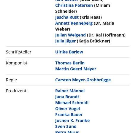
Christina Petersen
(Miriam
Schneider)
Jascha Rust
(Kris Haas)
Annett Renneberg
(Dr. Maria
Weber)
Julian Weigend
(Dr. Kai Hoffmann)
Julia Jäger
(Katja Brückner)
Schriftsteller
Ulrike Barlow
Komponist
Thomas Berlin
Martin Geerd Meyer
Regie
Carsten Meyer-Grohbrügge
Produzent
Rainer Männel
Jana Brandt
Michael Schmidl
Oliver Vogel
Franka Bauer
Jochen K. Franke
Sven Sund
Petra Mirus