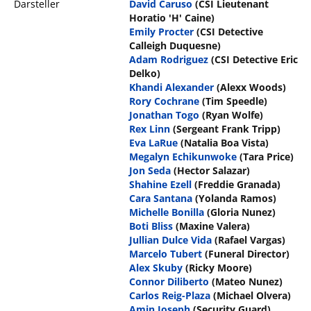
Darsteller
David Caruso
(CSI Lieutenant
Horatio 'H' Caine)
Emily Procter
(CSI Detective
Calleigh Duquesne)
Adam Rodriguez
(CSI Detective Eric
Delko)
Khandi Alexander
(Alexx Woods)
Rory Cochrane
(Tim Speedle)
Jonathan Togo
(Ryan Wolfe)
Rex Linn
(Sergeant Frank Tripp)
Eva LaRue
(Natalia Boa Vista)
Megalyn Echikunwoke
(Tara Price)
Jon Seda
(Hector Salazar)
Shahine Ezell
(Freddie Granada)
Cara Santana
(Yolanda Ramos)
Michelle Bonilla
(Gloria Nunez)
Boti Bliss
(Maxine Valera)
Jullian Dulce Vida
(Rafael Vargas)
Marcelo Tubert
(Funeral Director)
Alex Skuby
(Ricky Moore)
Connor Diliberto
(Mateo Nunez)
Carlos Reig-Plaza
(Michael Olvera)
Amin Joseph
(Security Guard)