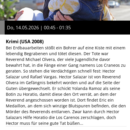
Do, 14.05.2026 | 00:45 - 01:35
Krimi
(USA 2008)
Bei Erdbauarbeiten stößt ein Bohrer auf eine Kiste mit einem
lebendig Begrabenen und tötet diesen. Der Tote war
Reverend Michael Olvera, der viele Jugendliche davor
bewahrt hat, in die Fänge einer Gang namens Los Craneos zu
geraten. So stehen die Verdächtigen schnell fest: Hector
Salazar und Rafael Vargas. Hector Salazar ist von Reverend
Olvera im Gefängnis bekehrt worden und auf die Seite der
Guten übergewechselt. Er schickt Yolanda Ramoz als seine
Botin zu Horatio, damit diese den Ort verrät, an dem der
Reverend angeschossen worden ist. Dort findet Eric ein
Medaillon, an dem sich winzige Blutspuren befinden, die den
Mörder des Reverends entlarven. Zwar kann durch Hector
Salazars Hilfe Horatio die Los Carenos zerschlagen, doch
Hector muss für seine gute Tat büßen...