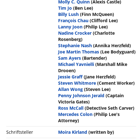
Molly C. Quinn
(Alexis Castle)
Tim Jo
(Ben Lee)
Billy Lush
(Finn McQueen)
François Chau
(Clifford Lee)
Lanny Joon
(Philip Lee)
Nadine Crocker
(Charlotte
Rosenberg)
Stephanie Nash
(Annika Herzfeld)
Joe Martin Thomas
(Lee Bodyguard)
Sam Ayers
(Bartender)
Michael Yavnielli
(Marshall Mike
Drooen)
Jessie Graff
(Jane Herzfeld)
Steven Whitmore
(Cement Worker)
Allan Wong
(Steven Lee)
Penny Johnson Jerald
(Captain
Victoria Gates)
Ross McCall
(Detective Seth Carver)
Mercedes Colon
(Philip Lee's
Attorney)
Schriftsteller
Moira Kirland
(written by)