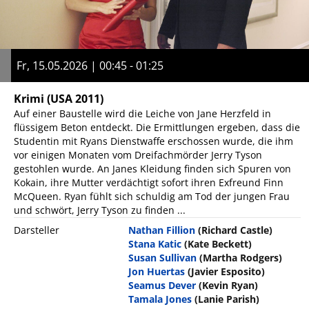
Fr, 15.05.2026 | 00:45 - 01:25
Krimi
(USA 2011)
Auf einer Baustelle wird die Leiche von Jane Herzfeld in
flüssigem Beton entdeckt. Die Ermittlungen ergeben, dass die
Studentin mit Ryans Dienstwaffe erschossen wurde, die ihm
vor einigen Monaten vom Dreifachmörder Jerry Tyson
gestohlen wurde. An Janes Kleidung finden sich Spuren von
Kokain, ihre Mutter verdächtigt sofort ihren Exfreund Finn
McQueen. Ryan fühlt sich schuldig am Tod der jungen Frau
und schwört, Jerry Tyson zu finden ...
Darsteller
Nathan Fillion
(Richard Castle)
Stana Katic
(Kate Beckett)
Susan Sullivan
(Martha Rodgers)
Jon Huertas
(Javier Esposito)
Seamus Dever
(Kevin Ryan)
Tamala Jones
(Lanie Parish)