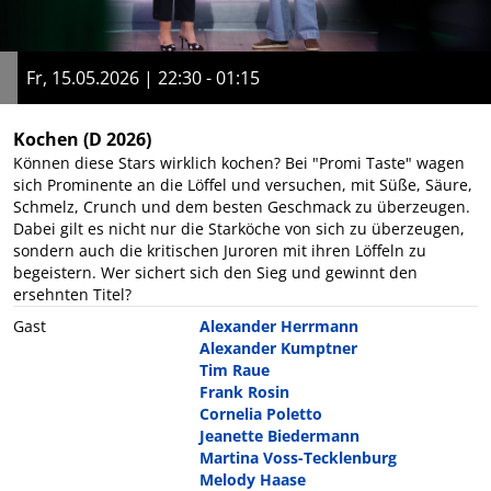
Fr, 15.05.2026 | 22:30 - 01:15
Kochen
(D 2026)
Können diese Stars wirklich kochen? Bei "Promi Taste" wagen
sich Prominente an die Löffel und versuchen, mit Süße, Säure,
Schmelz, Crunch und dem besten Geschmack zu überzeugen.
Dabei gilt es nicht nur die Starköche von sich zu überzeugen,
sondern auch die kritischen Juroren mit ihren Löffeln zu
begeistern. Wer sichert sich den Sieg und gewinnt den
ersehnten Titel?
Gast
Alexander Herrmann
Alexander Kumptner
Tim Raue
Frank Rosin
Cornelia Poletto
Jeanette Biedermann
Martina Voss-Tecklenburg
Melody Haase