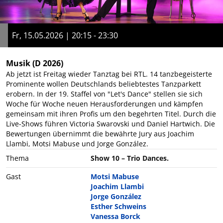
Fr, 15.05.2026 | 20:15 - 23:30
Musik
(D 2026)
Ab jetzt ist Freitag wieder Tanztag bei RTL. 14 tanzbegeisterte
Prominente wollen Deutschlands beliebtestes Tanzparkett
erobern. In der 19. Staffel von "Let's Dance" stellen sie sich
Woche für Woche neuen Herausforderungen und kämpfen
gemeinsam mit ihren Profis um den begehrten Titel. Durch die
Live-Shows führen Victoria Swarovski und Daniel Hartwich. Die
Bewertungen übernimmt die bewährte Jury aus Joachim
Llambi, Motsi Mabuse und Jorge González.
Thema
Show 10 – Trio Dances.
Gast
Motsi Mabuse
Joachim Llambi
Jorge González
Esther Schweins
Vanessa Borck