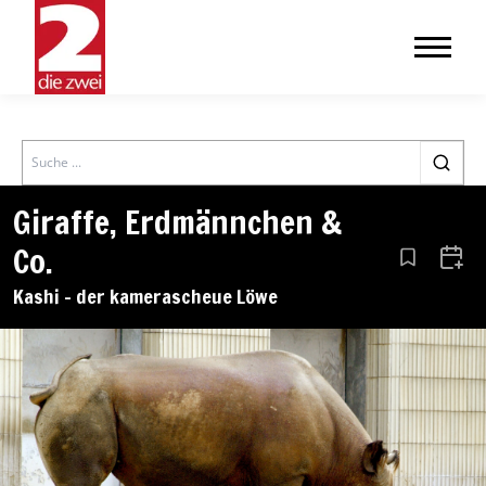
Search
Giraffe, Erdmännchen &
Co.
Aus den Le
Zum 
Kashi – der kamerascheue Löwe