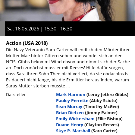
Sa, 16.05.2026 | 15:30 - 16:30
Action
(USA 2018)
Die Navy-Veteranin Sara Carter will endlich den Mörder ihrer
Mutter Mae hinter Gittern sehen und wendet sich an den
NCIS. Gibbs bekommt Wind davon und nimmt sich der Sache
an. Doch zunächst muss er mit Reeves' Hilfe dafür sorgen,
dass Sara ihren Sohn Theo nicht verliert, da sie obdachlos ist.
Es dauert nicht lange, bis die Ermittler herausfinden, warum
Saras Mutter sterben musste ...
Darsteller
Mark Harmon
(Leroy Jethro Gibbs)
Pauley Perrette
(Abby Sciuto)
Sean Murray
(Timothy McGee)
Brian Dietzen
(Jimmy Palmer)
Emily Wickersham
(Ellie Bishop)
Duane Henry
(Clayton Reeves)
Skye P. Marshall
(Sara Carter)