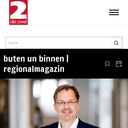
Search
buten un binnen |
regionalmagazin
Aus den Le
Zum 