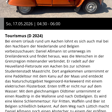
So, 17.05.2026 | 04:30 - 06:00
Tourismus
(D 2024)
Bei einem Urlaub rund um Aachen lohnt es sich auch mal bei
den Nachbarn der Niederlande und Belgien
vorbeizuschauen: Daniel Aßmann ist unterwegs im
Dreiländereck und findet heraus, was die Menschen in der
Grenzregion miteinander verbindet. Er radelt auf der
Heuvelland-Fietsroute von Aachen bis zur schönen
Studentenstadt Maastricht. Dort angekommen unternimmt er
eine Paddeltour mit dem Kanu auf der Maas und entdeckt
das Naturschutzgebiet Negenoord-Kerkeweerd mit einem
elektrischen Flüsterboot. Enten trifft er nicht nur auf dem
Wasser: Mit dem gleichnamigen Oldtimer unternimmt er
einen Roadtrip in die Wallonie und nach Ostbelgien. Es wird
eine kleine Schlemmertour: Für Fritten, Waffeln und Bier ist
Belgien schließlich bekannt. Auf dem Weg nach Lüttich macht
Daniel Aßmann noch einen Abstecher zu einem der größten