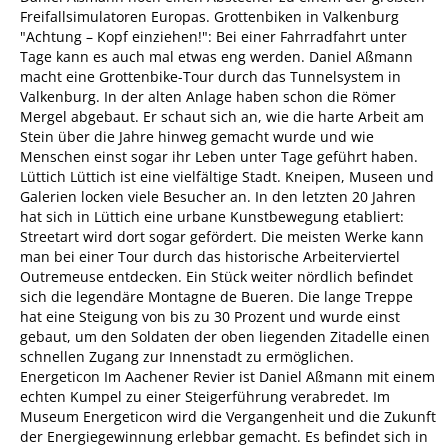
Freifallsimulatoren Europas. Grottenbiken in Valkenburg
"Achtung – Kopf einziehen!": Bei einer Fahrradfahrt unter
Tage kann es auch mal etwas eng werden. Daniel Aßmann
macht eine Grottenbike-Tour durch das Tunnelsystem in
Valkenburg. In der alten Anlage haben schon die Römer
Mergel abgebaut. Er schaut sich an, wie die harte Arbeit am
Stein über die Jahre hinweg gemacht wurde und wie
Menschen einst sogar ihr Leben unter Tage geführt haben.
Lüttich Lüttich ist eine vielfältige Stadt. Kneipen, Museen und
Galerien locken viele Besucher an. In den letzten 20 Jahren
hat sich in Lüttich eine urbane Kunstbewegung etabliert:
Streetart wird dort sogar gefördert. Die meisten Werke kann
man bei einer Tour durch das historische Arbeiterviertel
Outremeuse entdecken. Ein Stück weiter nördlich befindet
sich die legendäre Montagne de Bueren. Die lange Treppe
hat eine Steigung von bis zu 30 Prozent und wurde einst
gebaut, um den Soldaten der oben liegenden Zitadelle einen
schnellen Zugang zur Innenstadt zu ermöglichen.
Energeticon Im Aachener Revier ist Daniel Aßmann mit einem
echten Kumpel zu einer Steigerführung verabredet. Im
Museum Energeticon wird die Vergangenheit und die Zukunft
der Energiegewinnung erlebbar gemacht. Es befindet sich in