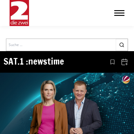
Search
SAT.1 :newstime
Aus den Le
Zum 