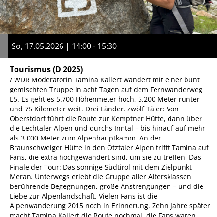
So, 17.05.2026 | 14:00 - 15:30
Tourismus
(D 2025)
/ WDR Moderatorin Tamina Kallert wandert mit einer bunt
gemischten Truppe in acht Tagen auf dem Fernwanderweg
E5. Es geht es 5.700 Höhenmeter hoch, 5.200 Meter runter
und 75 Kilometer weit. Drei Länder, zwölf Täler: Von
Oberstdorf führt die Route zur Kemptner Hütte, dann über
die Lechtaler Alpen und durchs Inntal – bis hinauf auf mehr
als 3.000 Meter zum Alpenhauptkamm. An der
Braunschweiger Hütte in den Ötztaler Alpen trifft Tamina auf
Fans, die extra hochgewandert sind, um sie zu treffen. Das
Finale der Tour: Das sonnige Südtirol mit dem Zielpunkt
Meran. Unterwegs erlebt die Gruppe aller Altersklassen
berührende Begegnungen, große Anstrengungen – und die
Liebe zur Alpenlandschaft. Vielen Fans ist die
Alpenwanderung 2015 noch in Erinnerung. Zehn Jahre später
macht Tamina Kallert die Route nochmal, die Fans waren