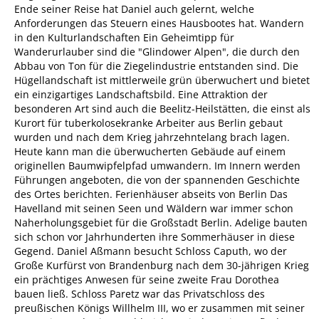
Ende seiner Reise hat Daniel auch gelernt, welche
Anforderungen das Steuern eines Hausbootes hat. Wandern
in den Kulturlandschaften Ein Geheimtipp für
Wanderurlauber sind die "Glindower Alpen", die durch den
Abbau von Ton für die Ziegelindustrie entstanden sind. Die
Hügellandschaft ist mittlerweile grün überwuchert und bietet
ein einzigartiges Landschaftsbild. Eine Attraktion der
besonderen Art sind auch die Beelitz-Heilstätten, die einst als
Kurort für tuberkolosekranke Arbeiter aus Berlin gebaut
wurden und nach dem Krieg jahrzehntelang brach lagen.
Heute kann man die überwucherten Gebäude auf einem
originellen Baumwipfelpfad umwandern. Im Innern werden
Führungen angeboten, die von der spannenden Geschichte
des Ortes berichten. Ferienhäuser abseits von Berlin Das
Havelland mit seinen Seen und Wäldern war immer schon
Naherholungsgebiet für die Großstadt Berlin. Adelige bauten
sich schon vor Jahrhunderten ihre Sommerhäuser in diese
Gegend. Daniel Aßmann besucht Schloss Caputh, wo der
Große Kurfürst von Brandenburg nach dem 30-jährigen Krieg
ein prächtiges Anwesen für seine zweite Frau Dorothea
bauen ließ. Schloss Paretz war das Privatschloss des
preußischen Königs Willhelm III, wo er zusammen mit seiner