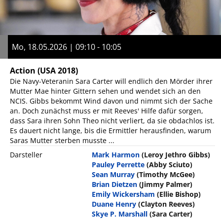
Mo, 18.05.2026 | 09:10 - 10:05
Action
(USA 2018)
Die Navy-Veteranin Sara Carter will endlich den Mörder ihrer
Mutter Mae hinter Gittern sehen und wendet sich an den
NCIS. Gibbs bekommt Wind davon und nimmt sich der Sache
an. Doch zunächst muss er mit Reeves' Hilfe dafür sorgen,
dass Sara ihren Sohn Theo nicht verliert, da sie obdachlos ist.
Es dauert nicht lange, bis die Ermittler herausfinden, warum
Saras Mutter sterben musste ...
Darsteller
Mark Harmon
(Leroy Jethro Gibbs)
Pauley Perrette
(Abby Sciuto)
Sean Murray
(Timothy McGee)
Brian Dietzen
(Jimmy Palmer)
Emily Wickersham
(Ellie Bishop)
Duane Henry
(Clayton Reeves)
Skye P. Marshall
(Sara Carter)