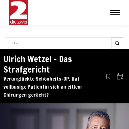
Search
Ulrich Wetzel – Das
Strafgericht
Verunglückte Schönheits-OP: Hat
Aus den Le
Zum 
vollbusige Patientin sich an eitlem
Chirurgen gerächt?