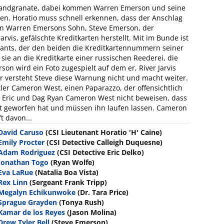
 Handgranate, dabei kommen Warren Emerson und seine
n. Horatio muss schnell erkennen, dass der Anschlag
rn Warren Emersons Sohn, Steve Emerson, der
vis, gefälschte Kreditkarten herstellt. Mit im Bunde ist
urants, der den beiden die Kreditkartennummern seiner
ie an die Kreditkarte einer russischen Reederei, die
rson wird ein Foto zugespielt auf dem er, River Jarvis
r versteht Steve diese Warnung nicht und macht weiter.
ttler Cameron West, einen Paparazzo, der offensichtlich
en Eric und Dag Ryan Cameron West nicht beweisen, dass
t geworfen hat und müssen ihn laufen lassen. Cameron
t davon...
David Caruso
(CSI Lieutenant Horatio 'H' Caine)
Emily Procter
(CSI Detective Calleigh Duquesne)
Adam Rodriguez
(CSI Detective Eric Delko)
Jonathan Togo
(Ryan Wolfe)
Eva LaRue
(Natalia Boa Vista)
Rex Linn
(Sergeant Frank Tripp)
Megalyn Echikunwoke
(Dr. Tara Price)
Sprague Grayden
(Tonya Rush)
Kamar de los Reyes
(Jason Molina)
Drew Tyler Bell
(Steve Emerson)