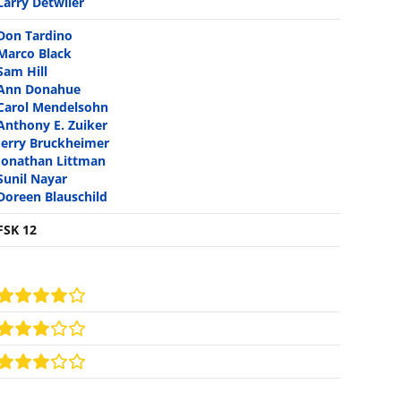
Larry Detwiler
Don Tardino
Marco Black
Sam Hill
Ann Donahue
Carol Mendelsohn
Anthony E. Zuiker
Jerry Bruckheimer
Jonathan Littman
Sunil Nayar
Doreen Blauschild
FSK 12