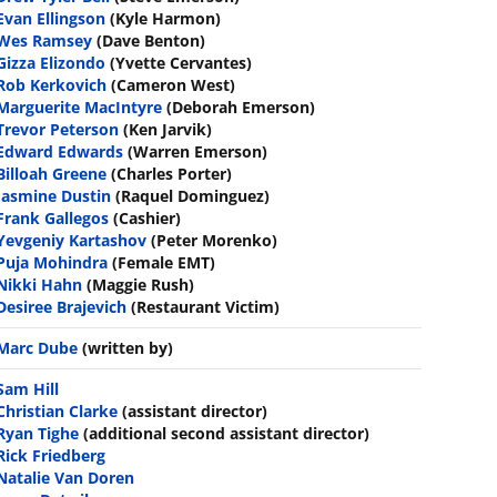
Evan Ellingson
(Kyle Harmon)
Wes Ramsey
(Dave Benton)
Gizza Elizondo
(Yvette Cervantes)
Rob Kerkovich
(Cameron West)
Marguerite MacIntyre
(Deborah Emerson)
Trevor Peterson
(Ken Jarvik)
Edward Edwards
(Warren Emerson)
Billoah Greene
(Charles Porter)
Jasmine Dustin
(Raquel Dominguez)
Frank Gallegos
(Cashier)
Yevgeniy Kartashov
(Peter Morenko)
Puja Mohindra
(Female EMT)
Nikki Hahn
(Maggie Rush)
Desiree Brajevich
(Restaurant Victim)
Marc Dube
(written by)
Sam Hill
Christian Clarke
(assistant director)
Ryan Tighe
(additional second assistant director)
Rick Friedberg
Natalie Van Doren