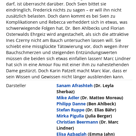
darf, ist überrascht darüber. Doch Sven bittet sie
eindringlich, Frederick nichts zu sagen – er will ihn nicht
zusätzlich belasten. Doch dann kommt es bei Sven zu
Komplikationen und Rebecca verheddert sich in etwas, was
schwerwiegende Folgen hat. Dr. Ben Ahlbecks und Florian
Osterwalds Ehrgeiz wird angestachelt, als sich die attraktive
Ines Czerny nicht am Bauch untersuchen lassen will. Sie
schiebt eine missglückte Tätowierung vor, doch wegen ihrer
Bauchschmerzen und steigenden Entzündungswerten
müssen die beiden sich etwas einfallen lassen! Marc Lindner
hat sich in eine Amour Fou mit einer ihm zu nahestehenden
Dame gestürzt. Doch Karin Patzelt macht Marc klar, dass er
sein Wissen und Gewissen nicht länger ausblenden kann.
Darsteller
Sanam Afrashteh
(Dr. Leyla
Sherbaz)
Mike Adler
(Dr. Matteo Moreau)
Philipp Danne
(Ben Ahlbeck)
Stefan Ruppe
(Dr. Elias Bähr)
Mirka Pigulla
(Julia Berger)
Christian Beermann
(Dr. Marc
Lindner)
Elisa Agbaglah
(Emma Jahn)