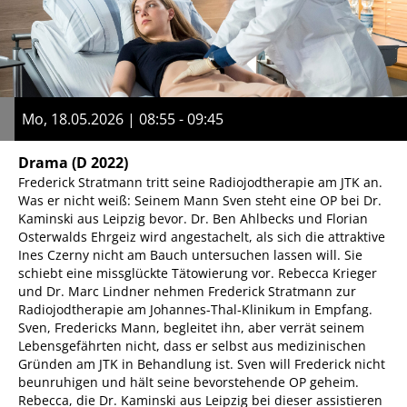
Mo, 18.05.2026 | 08:55 - 09:45
Drama
(D 2022)
Frederick Stratmann tritt seine Radiojodtherapie am JTK an.
Was er nicht weiß: Seinem Mann Sven steht eine OP bei Dr.
Kaminski aus Leipzig bevor. Dr. Ben Ahlbecks und Florian
Osterwalds Ehrgeiz wird angestachelt, als sich die attraktive
Ines Czerny nicht am Bauch untersuchen lassen will. Sie
schiebt eine missglückte Tätowierung vor. Rebecca Krieger
und Dr. Marc Lindner nehmen Frederick Stratmann zur
Radiojodtherapie am Johannes-Thal-Klinikum in Empfang.
Sven, Fredericks Mann, begleitet ihn, aber verrät seinem
Lebensgefährten nicht, dass er selbst aus medizinischen
Gründen am JTK in Behandlung ist. Sven will Frederick nicht
beunruhigen und hält seine bevorstehende OP geheim.
Rebecca, die Dr. Kaminski aus Leipzig bei dieser assistieren