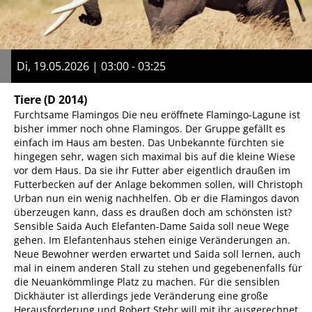
Di, 19.05.2026 | 03:00 - 03:25
Tiere
(D 2014)
Furchtsame Flamingos Die neu eröffnete Flamingo-Lagune ist
bisher immer noch ohne Flamingos. Der Gruppe gefällt es
einfach im Haus am besten. Das Unbekannte fürchten sie
hingegen sehr, wagen sich maximal bis auf die kleine Wiese
vor dem Haus. Da sie ihr Futter aber eigentlich draußen im
Futterbecken auf der Anlage bekommen sollen, will Christoph
Urban nun ein wenig nachhelfen. Ob er die Flamingos davon
überzeugen kann, dass es draußen doch am schönsten ist?
Sensible Saida Auch Elefanten-Dame Saida soll neue Wege
gehen. Im Elefantenhaus stehen einige Veränderungen an.
Neue Bewohner werden erwartet und Saida soll lernen, auch
mal in einem anderen Stall zu stehen und gegebenenfalls für
die Neuankömmlinge Platz zu machen. Für die sensiblen
Dickhäuter ist allerdings jede Veränderung eine große
Herausforderung und Robert Stehr will mit ihr ausgerechnet