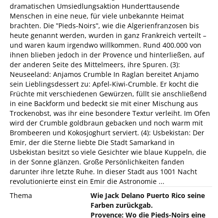
dramatischen Umsiedlungsaktion Hunderttausende
Menschen in eine neue, für viele unbekannte Heimat
brachten. Die ʺPieds-Noirsʺ, wie die Algerienfranzosen bis
heute genannt werden, wurden in ganz Frankreich verteilt –
und waren kaum irgendwo willkommen. Rund 400.000 von
ihnen blieben jedoch in der Provence und hinterließen, auf
der anderen Seite des Mittelmeers, ihre Spuren. (3):
Neuseeland: Anjamos Crumble In Raglan bereitet Anjamo
sein Lieblingsdessert zu: Apfel-Kiwi-Crumble. Er kocht die
Früchte mit verschiedenen Gewürzen, füllt sie anschließend
in eine Backform und bedeckt sie mit einer Mischung aus
Trockenobst, was ihr eine besondere Textur verleiht. Im Ofen
wird der Crumble goldbraun gebacken und noch warm mit
Brombeeren und Kokosjoghurt serviert. (4): Usbekistan: Der
Emir, der die Sterne liebte Die Stadt Samarkand in
Usbekistan besitzt so viele Gesichter wie blaue Kuppeln, die
in der Sonne glänzen. Große Persönlichkeiten fanden
darunter ihre letzte Ruhe. In dieser Stadt aus 1001 Nacht
revolutionierte einst ein Emir die Astronomie ...
Thema
Wie Jack Delano Puerto Rico seine
Farben zurückgab.
Provence: Wo die Pieds-Noirs eine