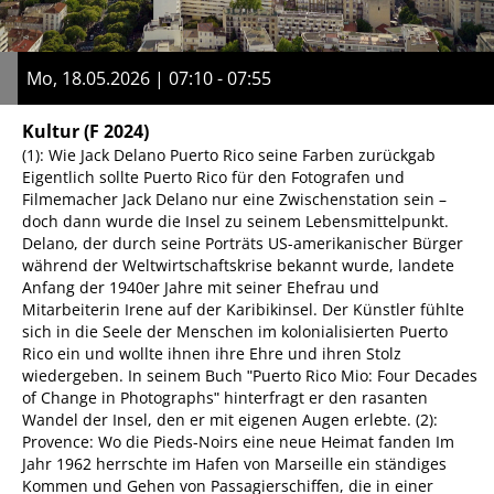
Mo, 18.05.2026 | 07:10 - 07:55
Kultur
(F 2024)
(1): Wie Jack Delano Puerto Rico seine Farben zurückgab
Eigentlich sollte Puerto Rico für den Fotografen und
Filmemacher Jack Delano nur eine Zwischenstation sein –
doch dann wurde die Insel zu seinem Lebensmittelpunkt.
Delano, der durch seine Porträts US-amerikanischer Bürger
während der Weltwirtschaftskrise bekannt wurde, landete
Anfang der 1940er Jahre mit seiner Ehefrau und
Mitarbeiterin Irene auf der Karibikinsel. Der Künstler fühlte
sich in die Seele der Menschen im kolonialisierten Puerto
Rico ein und wollte ihnen ihre Ehre und ihren Stolz
wiedergeben. In seinem Buch ʺPuerto Rico Mio: Four Decades
of Change in Photographsʺ hinterfragt er den rasanten
Wandel der Insel, den er mit eigenen Augen erlebte. (2):
Provence: Wo die Pieds-Noirs eine neue Heimat fanden Im
Jahr 1962 herrschte im Hafen von Marseille ein ständiges
Kommen und Gehen von Passagierschiffen, die in einer