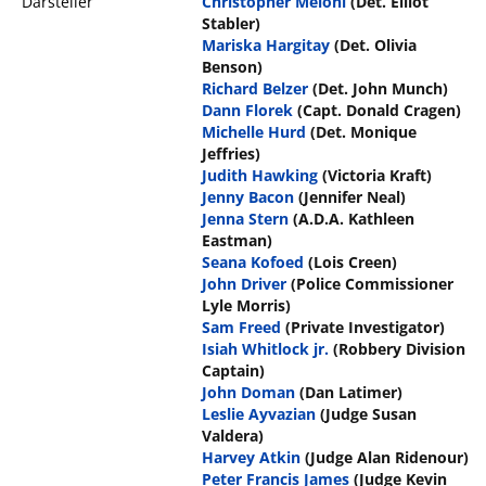
Darsteller
Christopher Meloni
(Det. Elliot
Stabler)
Mariska Hargitay
(Det. Olivia
Benson)
Richard Belzer
(Det. John Munch)
Dann Florek
(Capt. Donald Cragen)
Michelle Hurd
(Det. Monique
Jeffries)
Judith Hawking
(Victoria Kraft)
Jenny Bacon
(Jennifer Neal)
Jenna Stern
(A.D.A. Kathleen
Eastman)
Seana Kofoed
(Lois Creen)
John Driver
(Police Commissioner
Lyle Morris)
Sam Freed
(Private Investigator)
Isiah Whitlock jr.
(Robbery Division
Captain)
John Doman
(Dan Latimer)
Leslie Ayvazian
(Judge Susan
Valdera)
Harvey Atkin
(Judge Alan Ridenour)
Peter Francis James
(Judge Kevin