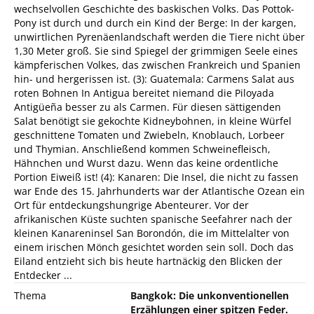
wechselvollen Geschichte des baskischen Volks. Das Pottok-
Pony ist durch und durch ein Kind der Berge: In der kargen,
unwirtlichen Pyrenäenlandschaft werden die Tiere nicht über
1,30 Meter groß. Sie sind Spiegel der grimmigen Seele eines
kämpferischen Volkes, das zwischen Frankreich und Spanien
hin- und hergerissen ist. (3): Guatemala: Carmens Salat aus
roten Bohnen In Antigua bereitet niemand die Piloyada
Antigüeña besser zu als Carmen. Für diesen sättigenden
Salat benötigt sie gekochte Kidneybohnen, in kleine Würfel
geschnittene Tomaten und Zwiebeln, Knoblauch, Lorbeer
und Thymian. Anschließend kommen Schweinefleisch,
Hähnchen und Wurst dazu. Wenn das keine ordentliche
Portion Eiweiß ist! (4): Kanaren: Die Insel, die nicht zu fassen
war Ende des 15. Jahrhunderts war der Atlantische Ozean ein
Ort für entdeckungshungrige Abenteurer. Vor der
afrikanischen Küste suchten spanische Seefahrer nach der
kleinen Kanareninsel San Borondón, die im Mittelalter von
einem irischen Mönch gesichtet worden sein soll. Doch das
Eiland entzieht sich bis heute hartnäckig den Blicken der
Entdecker ...
Thema
Bangkok: Die unkonventionellen
Erzählungen einer spitzen Feder.