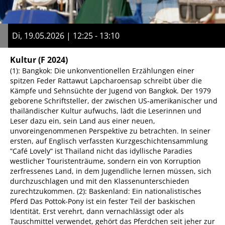
Di, 19.05.2026 | 12:25 - 13:10
Kultur
(F 2024)
(1): Bangkok: Die unkonventionellen Erzählungen einer
spitzen Feder Rattawut Lapcharoensap schreibt über die
Kämpfe und Sehnsüchte der Jugend von Bangkok. Der 1979
geborene Schriftsteller, der zwischen US-amerikanischer und
thailändischer Kultur aufwuchs, lädt die Leserinnen und
Leser dazu ein, sein Land aus einer neuen,
unvoreingenommenen Perspektive zu betrachten. In seiner
ersten, auf Englisch verfassten Kurzgeschichtensammlung
ʺCafé Lovelyʺ ist Thailand nicht das idyllische Paradies
westlicher Touristenträume, sondern ein von Korruption
zerfressenes Land, in dem Jugendliche lernen müssen, sich
durchzuschlagen und mit den Klassenunterschieden
zurechtzukommen. (2): Baskenland: Ein nationalistisches
Pferd Das Pottok-Pony ist ein fester Teil der baskischen
Identität. Erst verehrt, dann vernachlässigt oder als
Tauschmittel verwendet, gehört das Pferdchen seit jeher zur