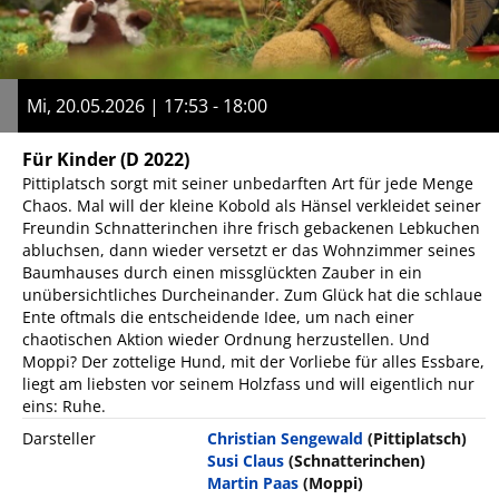
Mi, 20.05.2026 | 17:53 - 18:00
Für Kinder
(D 2022)
Pittiplatsch sorgt mit seiner unbedarften Art für jede Menge
Chaos. Mal will der kleine Kobold als Hänsel verkleidet seiner
Freundin Schnatterinchen ihre frisch gebackenen Lebkuchen
abluchsen, dann wieder versetzt er das Wohnzimmer seines
Baumhauses durch einen missglückten Zauber in ein
unübersichtliches Durcheinander. Zum Glück hat die schlaue
Ente oftmals die entscheidende Idee, um nach einer
chaotischen Aktion wieder Ordnung herzustellen. Und
Moppi? Der zottelige Hund, mit der Vorliebe für alles Essbare,
liegt am liebsten vor seinem Holzfass und will eigentlich nur
eins: Ruhe.
Darsteller
Christian Sengewald
(Pittiplatsch)
Susi Claus
(Schnatterinchen)
Martin Paas
(Moppi)