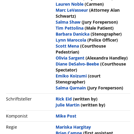
Lauren Noble
(Carmen)
Marc LeVasseur
(Attorney Alan
Schwartz)
Salma Shaw
(Jury Foreperson)
Tim Pettolina
(Male Patient)
Barbara Danicka
(Stenographer)
Lynn Marocola
(Police Officer)
Scott Mena
(Courthouse
Pedestrian)
Olivia Sargent
(Alexandra Handley)
Diane DeSalvo-Beebe
(Courthouse
Spectator)
Emiko Koizumi
(court
Stenographer)
Salma Qarnain
(Jury Foreperson)
Schriftsteller
Rick Eid
(written by)
Julie Martin
(written by)
Komponist
Mike Post
Regie
Mariska Hargitay
Brian Campe
(first assistant