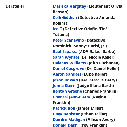
Darsteller
Mariska Hargitay
(Lieutenant Olivia
Benson)
Kelli Giddish
(Detective Amanda
Rollins)
Ice-T
(Detective Odafin 'Fin'
Tutuola)
Peter Scanavino
(Detective
Dominick 'Sonny' Carisi, Jr.)
Raúl Esparza
(ADA Rafael Barba)
Sarah Wynter
(Dr. Nicole Keller)
Delaney Williams
(John Buchanan)
Daniel Cosgrove
(Dr. Daniel Keller)
Aaron Sanders
(Luke Keller)
Jason Bowen
(Det. Marcus Perry)
Jenna Stern
(Judge Elana Barth)
Benton Greene
(Charles Franklin)
Chantal Jean-Pierre
(Regina
Franklin)
Patrick Boll
(James Miller)
Gage Banister
(Ethan Miller)
Deirdre Madigan
(Allison Avery)
Donald Dash
(Trey Franklin)