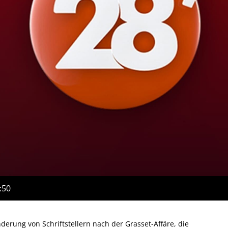
:50
ung von Schriftstellern nach der Grasset-Affäre, die