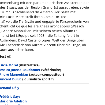
sammenhang mit den parlamentarischen Assistenten der
s Elsass, aus der Region Grand Est auszutreten, sowie
 Trump. Anschließend diskutieren vier Gäste mit
orin Lucie Morel stellt ihren Comic Toc Toc
l) vor; die Tierärztin und engagierte Fürsprecherin von
ffentlicht Ce que les araignées m'ont appris (Was ich
na); André Manoukian, mit seinem neuen Album La
alist bei L'Équipe seit 1995 – die Zeitung feiert in
 Außerdem: David Castello-Lopes' Welt der Dinge über
ie Theoretisch von Aurore Vincenti über die Frage, ob
raum aus sehen kann.
Best of.
Lucie Morel
(illustratrice)
Jessica Jousse-Baudonnet
(vétérinaire)
André Manoukian
(auteur-compositeur)
Vincent Duluc
(journaliste sportif)
Renaud Dély
Frédéric Says
Marjorie Adelson