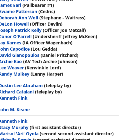
James Earl
(Pallbearer #1)
Kwame Patterson
(Cedric)
Deborah Ann Woll
(Stephane - Waitress)
DeLon Howell
(Officer Devlin)
Joseph Patrick Kelly
(Officer Joe Metcalf)
Conor O'Farrell
(Undersheriff Jeffrey McKeen)
Jay Karnes
(IA Officer Wagenbach)
John Capodice
(Lou Gedda)
David Gianopoulos
(Daniel Pritchard)
Archie Kao
(AV Tech Archie Johnson)
Lee Weaver
(Kerwinkle Lord)
Randy Mulkey
(Lenny Harper)
Dustin Lee Abraham
(teleplay by)
Richard Catalani
(teleplay by)
Kenneth Fink
John M. Keane
Kenneth Fink
Stacy Murphy
(first assistant director)
Marisol 'Ari' Oyola
(second second assistant director)
Michelle Parvin
(second assistant director)