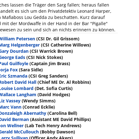
hes lassen die Träger den Sarg fallen; heraus fallen
andelt es sich um den Privatdetektiv Leonard Harper,
 Mafiaboss Lou Gedda zu beschatten. Kurz darauf
 mit der Mordwaffe in der Hand in der Bar "Pigalle"
gewesen zu sein und sich an nichts erinnern zu können.
William Petersen
(CSI Dr. Gil Grissom)
Marg Helgenberger
(CSI Catherine Willows)
Gary Dourdan
(CSI Warrick Brown)
George Eads
(CSI Nick Stokes)
Paul Guilfoyle
(Captain Jim Brass)
Jorja Fox
(Sara Sidle)
Eric Szmanda
(CSI Greg Sanders)
Robert David Hall
(Chief ME Dr. Al Robbins)
Louise Lombard
(Det. Sofia Curtis)
Wallace Langham
(David Hodges)
Liz Vassey
(Wendy Simms)
Marc Vann
(Conrad Ecklie)
Donzaleigh Abernathy
(Carolina Bell)
David Berman
(Assistant ME David Phillips)
Jon Wellner
(Lab Tech Henry Andrews)
Gerald McCullouch
(Bobby Dawson)
Larry Sullivan
(Officer Andy Akers)