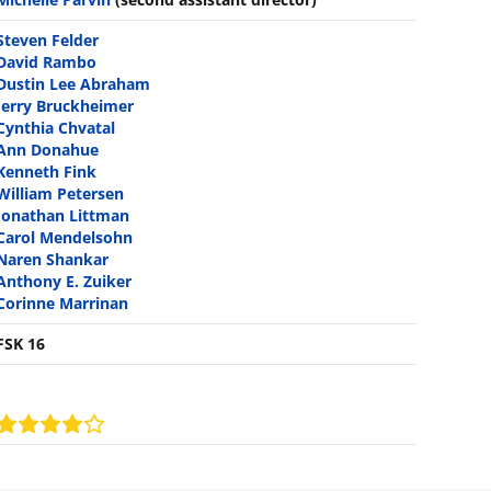
Steven Felder
David Rambo
Dustin Lee Abraham
Jerry Bruckheimer
Cynthia Chvatal
Ann Donahue
Kenneth Fink
William Petersen
Jonathan Littman
Carol Mendelsohn
Naren Shankar
Anthony E. Zuiker
Corinne Marrinan
FSK 16