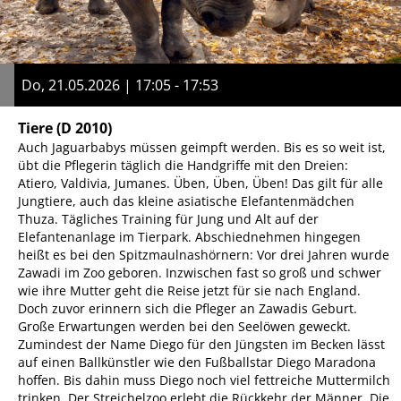
Do, 21.05.2026 | 17:05 - 17:53
Tiere
(D 2010)
Auch Jaguarbabys müssen geimpft werden. Bis es so weit ist,
übt die Pflegerin täglich die Handgriffe mit den Dreien:
Atiero, Valdivia, Jumanes. Üben, Üben, Üben! Das gilt für alle
Jungtiere, auch das kleine asiatische Elefantenmädchen
Thuza. Tägliches Training für Jung und Alt auf der
Elefantenanlage im Tierpark. Abschiednehmen hingegen
heißt es bei den Spitzmaulnashörnern: Vor drei Jahren wurde
Zawadi im Zoo geboren. Inzwischen fast so groß und schwer
wie ihre Mutter geht die Reise jetzt für sie nach England.
Doch zuvor erinnern sich die Pfleger an Zawadis Geburt.
Große Erwartungen werden bei den Seelöwen geweckt.
Zumindest der Name Diego für den Jüngsten im Becken lässt
auf einen Ballkünstler wie den Fußballstar Diego Maradona
hoffen. Bis dahin muss Diego noch viel fettreiche Muttermilch
trinken. Der Streichelzoo erlebt die Rückkehr der Männer. Die