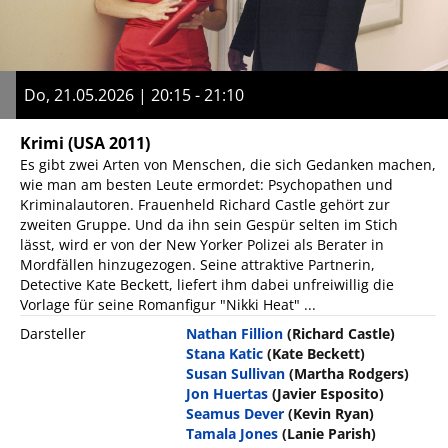
Do, 21.05.2026 | 20:15 - 21:10
Krimi
(USA 2011)
Es gibt zwei Arten von Menschen, die sich Gedanken machen,
wie man am besten Leute ermordet: Psychopathen und
Kriminalautoren. Frauenheld Richard Castle gehört zur
zweiten Gruppe. Und da ihn sein Gespür selten im Stich
lässt, wird er von der New Yorker Polizei als Berater in
Mordfällen hinzugezogen. Seine attraktive Partnerin,
Detective Kate Beckett, liefert ihm dabei unfreiwillig die
Vorlage für seine Romanfigur "Nikki Heat" ...
Darsteller
Nathan Fillion
(Richard Castle)
Stana Katic
(Kate Beckett)
Susan Sullivan
(Martha Rodgers)
Jon Huertas
(Javier Esposito)
Seamus Dever
(Kevin Ryan)
Tamala Jones
(Lanie Parish)