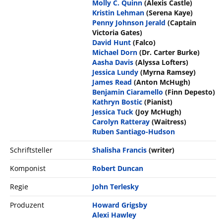
Molly C. Quinn
(Alexis Castle)
Kristin Lehman
(Serena Kaye)
Penny Johnson Jerald
(Captain
Victoria Gates)
David Hunt
(Falco)
Michael Dorn
(Dr. Carter Burke)
Aasha Davis
(Alyssa Lofters)
Jessica Lundy
(Myrna Ramsey)
James Read
(Anton McHugh)
Benjamin Ciaramello
(Finn Depesto)
Kathryn Bostic
(Pianist)
Jessica Tuck
(Joy McHugh)
Carolyn Ratteray
(Waitress)
Ruben Santiago-Hudson
Schriftsteller
Shalisha Francis
(writer)
Komponist
Robert Duncan
Regie
John Terlesky
Produzent
Howard Grigsby
Alexi Hawley