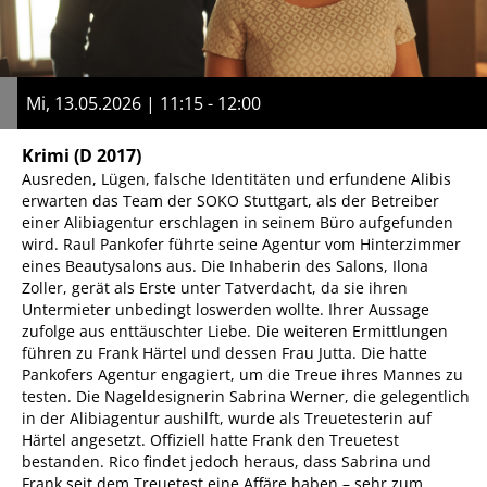
Mi, 13.05.2026 | 11:15 - 12:00
Krimi
(D 2017)
Ausreden, Lügen, falsche Identitäten und erfundene Alibis
erwarten das Team der SOKO Stuttgart, als der Betreiber
einer Alibiagentur erschlagen in seinem Büro aufgefunden
wird. Raul Pankofer führte seine Agentur vom Hinterzimmer
eines Beautysalons aus. Die Inhaberin des Salons, Ilona
Zoller, gerät als Erste unter Tatverdacht, da sie ihren
Untermieter unbedingt loswerden wollte. Ihrer Aussage
zufolge aus enttäuschter Liebe. Die weiteren Ermittlungen
führen zu Frank Härtel und dessen Frau Jutta. Die hatte
Pankofers Agentur engagiert, um die Treue ihres Mannes zu
testen. Die Nageldesignerin Sabrina Werner, die gelegentlich
in der Alibiagentur aushilft, wurde als Treuetesterin auf
Härtel angesetzt. Offiziell hatte Frank den Treuetest
bestanden. Rico findet jedoch heraus, dass Sabrina und
Frank seit dem Treuetest eine Affäre haben – sehr zum