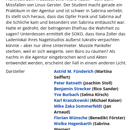
Missfallen von Linus Gerster. Der Student macht gerade ein
Praktikum in der Agentur und ist schwer in Sabrina verliebt.
Es stellt sich heraus, dass das Opfer Frank und Sabrina auf
die Schliche kam und besonders von Sabrina enttäuscht war.
Hatte er gedroht, der betrogenen Ehefrau die Wahrheit zu
sagen? Unterdessen ermittelt die SOKO, dass Ilona Zoller das
Ladenlokal ihres Nagelstudios äußerst lukrativ verpachten
könnte – aber nur ohne Untermieter. Musste Pankofer
sterben, weil er sich weigerte, sein Büro zu räumen? Als
nachts in die Agentur eingebrochen wird und Akten
entwendet werden, erscheint der Fall in einem anderen Licht.
Darsteller
Astrid M. Fünderich
(Martina
Seiffert)
Peter Ketnath
(Joachim Stoll)
Benjamin Strecker
(Rico Sander)
Yve Burbach
(Selma Kirsch)
Karl Kranzkowski
(Michael Kaiser)
Mike Zaka Sommerfeldt
(Jan
Arnaud)
Florian Wünsche
(Benedikt Förster)
Wolke Hegenbarth
(Sabrina
Werner)