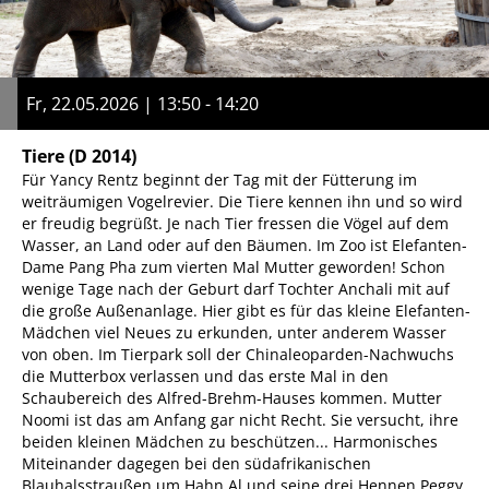
Fr, 22.05.2026 | 13:50 - 14:20
Tiere
(D 2014)
Für Yancy Rentz beginnt der Tag mit der Fütterung im
weiträumigen Vogelrevier. Die Tiere kennen ihn und so wird
er freudig begrüßt. Je nach Tier fressen die Vögel auf dem
Wasser, an Land oder auf den Bäumen. Im Zoo ist Elefanten-
Dame Pang Pha zum vierten Mal Mutter geworden! Schon
wenige Tage nach der Geburt darf Tochter Anchali mit auf
die große Außenanlage. Hier gibt es für das kleine Elefanten-
Mädchen viel Neues zu erkunden, unter anderem Wasser
von oben. Im Tierpark soll der Chinaleoparden-Nachwuchs
die Mutterbox verlassen und das erste Mal in den
Schaubereich des Alfred-Brehm-Hauses kommen. Mutter
Noomi ist das am Anfang gar nicht Recht. Sie versucht, ihre
beiden kleinen Mädchen zu beschützen... Harmonisches
Miteinander dagegen bei den südafrikanischen
Blauhalsstraußen um Hahn Al und seine drei Hennen Peggy,