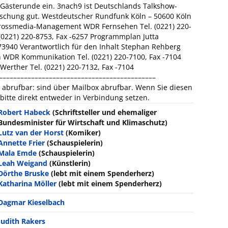
 Gästerunde ein. 3nach9 ist Deutschlands Talkshow-
aschung gut. Westdeutscher Rundfunk Köln – 50600 Köln
 Crossmedia-Management WDR Fernsehen Tel. (0221) 220-
(0221) 220-8753, Fax -6257 Programmplan Jutta
773940 Verantwortlich für den Inhalt Stephan Rehberg
WDR Kommunikation Tel. (0221) 220-7100, Fax -7104
erther Tel. (0221) 220-7132, Fax -7104
–––––––––––––––––––––––––––––––––––––––––––
abrufbar: sind über Mailbox abrufbar. Wenn Sie diesen
h bitte direkt entweder in Verbindung setzen.
Robert Habeck
(Schriftsteller und ehemaliger
Bundesminister für Wirtschaft und Klimaschutz)
Lutz van der Horst
(Komiker)
Annette Frier
(Schauspielerin)
Mala Emde
(Schauspielerin)
Leah Weigand
(Künstlerin)
Dörthe Bruske
(lebt mit einem Spenderherz)
Katharina Möller
(lebt mit einem Spenderherz)
Dagmar Kieselbach
Judith Rakers