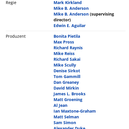
Regie
Mark Kirkland
Mike B. Anderson
Mike B. Anderson
(supervising
director)
Edwin E. Aguilar
Produzent
Bonita Pietila
Max Pross
Richard Raynis
Mike Reiss
Richard Sakai
Mike Scully
Denise Sirkot
Tom Gammill
Dan Greaney
David Mirkin
James L. Brooks
Matt Groening
Al Jean
Ian Maxtone-Graham
Matt Selman
Sam Simon
Alexander Duke