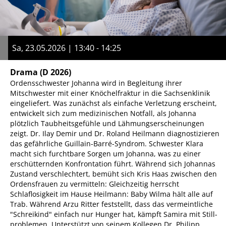
Sa, 23.05.2026 | 13:40 - 14:25
Drama
(D 2026)
Ordensschwester Johanna wird in Begleitung ihrer
Mitschwester mit einer Knöchelfraktur in die Sachsenklinik
eingeliefert. Was zunächst als einfache Verletzung erscheint,
entwickelt sich zum medizinischen Notfall, als Johanna
plötzlich Taubheitsgefühle und Lähmungserscheinungen
zeigt. Dr. Ilay Demir und Dr. Roland Heilmann diagnostizieren
das gefährliche Guillain-Barré-Syndrom. Schwester Klara
macht sich furchtbare Sorgen um Johanna, was zu einer
erschütternden Konfrontation führt. Während sich Johannas
Zustand verschlechtert, bemüht sich Kris Haas zwischen den
Ordensfrauen zu vermitteln: Gleichzeitig herrscht
Schlaflosigkeit im Hause Heilmann: Baby Wilma hält alle auf
Trab. Während Arzu Ritter feststellt, dass das vermeintliche
"Schreikind" einfach nur Hunger hat, kämpft Samira mit Still-
problemen. Unterstützt von seinem Kollegen Dr. Philipp