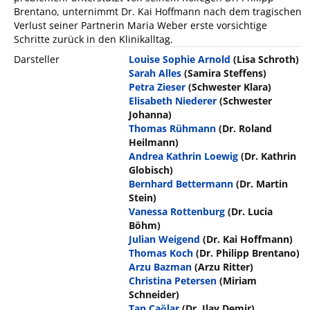
Brentano, unternimmt Dr. Kai Hoffmann nach dem tragischen
Verlust seiner Partnerin Maria Weber erste vorsichtige
Schritte zurück in den Klinikalltag.
Darsteller
Louise Sophie Arnold
(Lisa Schroth)
Sarah Alles
(Samira Steffens)
Petra Zieser
(Schwester Klara)
Elisabeth Niederer
(Schwester
Johanna)
Thomas Rühmann
(Dr. Roland
Heilmann)
Andrea Kathrin Loewig
(Dr. Kathrin
Globisch)
Bernhard Bettermann
(Dr. Martin
Stein)
Vanessa Rottenburg
(Dr. Lucia
Böhm)
Julian Weigend
(Dr. Kai Hoffmann)
Thomas Koch
(Dr. Philipp Brentano)
Arzu Bazman
(Arzu Ritter)
Christina Petersen
(Miriam
Schneider)
Tan Çağlar
(Dr. Ilay Demir)