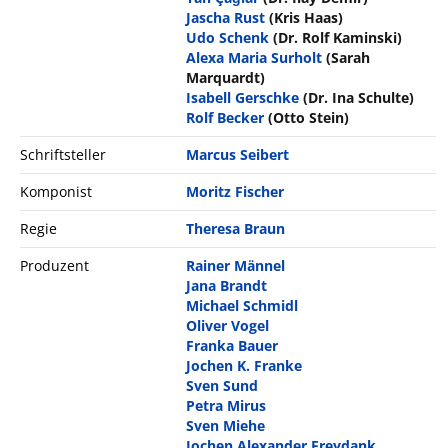
Jascha Rust
(Kris Haas)
Udo Schenk
(Dr. Rolf Kaminski)
Alexa Maria Surholt
(Sarah
Marquardt)
Isabell Gerschke
(Dr. Ina Schulte)
Rolf Becker
(Otto Stein)
Schriftsteller
Marcus Seibert
Komponist
Moritz Fischer
Regie
Theresa Braun
Produzent
Rainer Männel
Jana Brandt
Michael Schmidl
Oliver Vogel
Franka Bauer
Jochen K. Franke
Sven Sund
Petra Mirus
Sven Miehe
Jochen Alexander Freydank