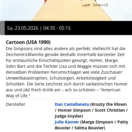
Sa, 23.05.2026 | 04:35 - 05:15
Cartoon
(USA 1990)
Die Simpsons sind alles andere als perfekt. Vielleicht hat die
Zeichentrickfamilie gerade deshalb innerhalb kürzester Zeit
für erstaunliche Einschaltquoten gesorgt. Homer, Marge,
Sohn Bart und die Töchter Lisa und Maggie müssen sich mit
denselben Problemen herumschlagen wie viele Zuschauer:
Umweltkatastrophen, Schulsorgen, Arbeitslosigkeit und
Schulden. Die Serie zeichnet sich durch sarkastischen Humor
aus und übt frech Kritik am – ach so schönen – "American
Way of Life."
Darsteller
Dan Castellaneta
(Krusty the Klown
/ Homer Simpson / Scott Christian /
Judge Snyder)
Julie Kavner
(Marge Simpson / Patty
Bouvier / Selma Bouvier)