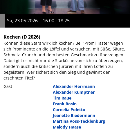
Sa, 23.05.2026 | 16:00 - 18:25
Kochen
(D 2026)
Können diese Stars wirklich kochen? Bei "Promi Taste" wagen
sich Prominente an die Löffel und versuchen, mit Süße, Säure,
Schmelz, Crunch und dem besten Geschmack zu überzeugen.
Dabei gilt es nicht nur die Starköche von sich zu überzeugen,
sondern auch die kritischen Juroren mit ihren Löffeln zu
begeistern. Wer sichert sich den Sieg und gewinnt den
ersehnten Titel?
Gast
Alexander Herrmann
Alexander Kumptner
Tim Raue
Frank Rosin
Cornelia Poletto
Jeanette Biedermann
Martina Voss-Tecklenburg
Melody Haase