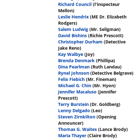
Richard Council
(l'inspecteur
Mellon)
Leslie Hendrix
(ME Dr. Elizabeth
Rodgers)
Salem Ludwig
(Mr. Seligman)
David Bishins
(Richie Prescott)
Christopher Durham
(Detective
Jake Reno)
Kay Walbye
(Joy)
Brenda Denmark
(Phillipa)
Dina Pearlman
(Ruth Landau)
Rynel Johnson
(Detective Belgrave)
Felix Fiebich
(Mr. Fineman)
Michael G. Chin
(Mr. Hyon)
Jennifer Macaluso
(Jennifer
Prescott)
Terry Burstein
(Dr. Goldberg)
Lenny Delgado
(Leo)
Steven Zirnkilton
(Opening
Announcer)
Thomas G. Waites
(Lance Brody)
Maria Thayer
(Claire Brody)