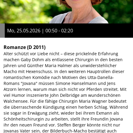
Mo, 25.05.2026 | 00:50 - 02:20
Romanze
(D 2011)
Alter schützt vor Liebe nicht – diese prickelnde Erfahrung
machen Gaby Dohm als entlassene Chirurgin in den besten
Jahren und Günther Maria Halmer als unwiderstehlicher
Macho mit Hexenschuss. In den weiteren Hauptrollen dieser
romantischen Komödie nach Motiven des Utta-Danella-
Romans "Jovana" müssen Simone Hanselmann und Jens
Atzorn lernen, warum man sich nicht vor Pferden streitet. Mit
viel Humor inszenierte John Delbridge am wunderschönen
Walchensee. Für die fähige Chirurgin Maria Wagner bedeutet
die überraschende Kündigung einen herben Schlag. Während
sie sogar in Erwägung zieht, wieder bei ihrem Exmann als
Schönheitschirurgin zu arbeiten, stellt ihre Freundin Jovana
ihr den neuen Freund vor. Steffen Berger könnte nicht nur
Jovanas Vater sein, der Bilderbuch-Macho bestätigt auch