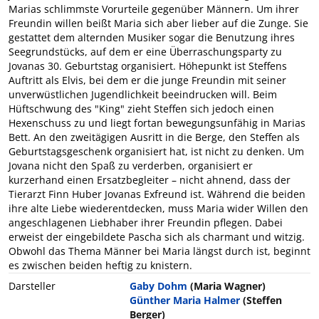
Marias schlimmste Vorurteile gegenüber Männern. Um ihrer
Freundin willen beißt Maria sich aber lieber auf die Zunge. Sie
gestattet dem alternden Musiker sogar die Benutzung ihres
Seegrundstücks, auf dem er eine Überraschungsparty zu
Jovanas 30. Geburtstag organisiert. Höhepunkt ist Steffens
Auftritt als Elvis, bei dem er die junge Freundin mit seiner
unverwüstlichen Jugendlichkeit beeindrucken will. Beim
Hüftschwung des "King" zieht Steffen sich jedoch einen
Hexenschuss zu und liegt fortan bewegungsunfähig in Marias
Bett. An den zweitägigen Ausritt in die Berge, den Steffen als
Geburtstagsgeschenk organisiert hat, ist nicht zu denken. Um
Jovana nicht den Spaß zu verderben, organisiert er
kurzerhand einen Ersatzbegleiter – nicht ahnend, dass der
Tierarzt Finn Huber Jovanas Exfreund ist. Während die beiden
ihre alte Liebe wiederentdecken, muss Maria wider Willen den
angeschlagenen Liebhaber ihrer Freundin pflegen. Dabei
erweist der eingebildete Pascha sich als charmant und witzig.
Obwohl das Thema Männer bei Maria längst durch ist, beginnt
es zwischen beiden heftig zu knistern.
Darsteller
Gaby Dohm
(Maria Wagner)
Günther Maria Halmer
(Steffen
Berger)