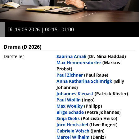
Di, 19.05.2026 | 00:15 - 01:00
Drama
(D 2026)
Darsteller
Sabrina Amali
(Dr. Nina Haddad)
Max Hemmersdorfer
(Markus
Probst)
Paul Zichner
(Paul Raue)
Anna Katharina Schimrigk
(Billy
Johannes)
Johannes Kienast
(Patrick Köster)
Paul Wollin
(Ingo)
Max Woelky
(Philipp)
Birge Schade
(Petra Johannes)
Sinja Dieks
(Polizistin Heike)
Jörn Hentschel
(Uwe Rogert)
Gabriele Völsch
(Janin)
Marcel Wilhelm
(Deniz)