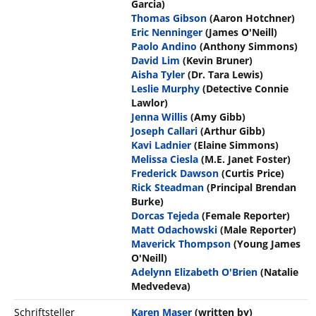
Garcia)
Thomas Gibson
(Aaron Hotchner)
Eric Nenninger
(James O'Neill)
Paolo Andino
(Anthony Simmons)
David Lim
(Kevin Bruner)
Aisha Tyler
(Dr. Tara Lewis)
Leslie Murphy
(Detective Connie
Lawlor)
Jenna Willis
(Amy Gibb)
Joseph Callari
(Arthur Gibb)
Kavi Ladnier
(Elaine Simmons)
Melissa Ciesla
(M.E. Janet Foster)
Frederick Dawson
(Curtis Price)
Rick Steadman
(Principal Brendan
Burke)
Dorcas Tejeda
(Female Reporter)
Matt Odachowski
(Male Reporter)
Maverick Thompson
(Young James
O'Neill)
Adelynn Elizabeth O'Brien
(Natalie
Medvedeva)
Schriftsteller
Karen Maser
(written by)