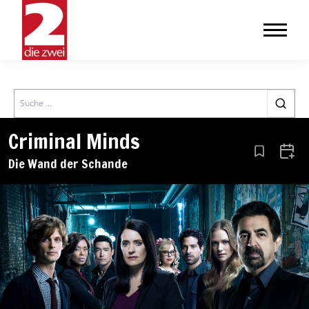
Search
Criminal Minds
Aus den Le
Zum 
Die Wand der Schande