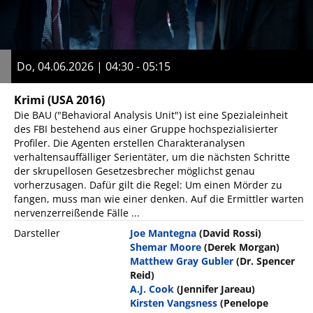
Do, 04.06.2026 | 04:30 - 05:15
Krimi
(USA 2016)
Die BAU ("Behavioral Analysis Unit") ist eine Spezialeinheit
des FBI bestehend aus einer Gruppe hochspezialisierter
Profiler. Die Agenten erstellen Charakteranalysen
verhaltensauffälliger Serientäter, um die nächsten Schritte
der skrupellosen Gesetzesbrecher möglichst genau
vorherzusagen. Dafür gilt die Regel: Um einen Mörder zu
fangen, muss man wie einer denken. Auf die Ermittler warten
nervenzerreißende Fälle ...
Darsteller
Joe Mantegna
(David Rossi)
Shemar Moore
(Derek Morgan)
Matthew Gray Gubler
(Dr. Spencer
Reid)
A.J. Cook
(Jennifer Jareau)
Kirsten Vangsness
(Penelope