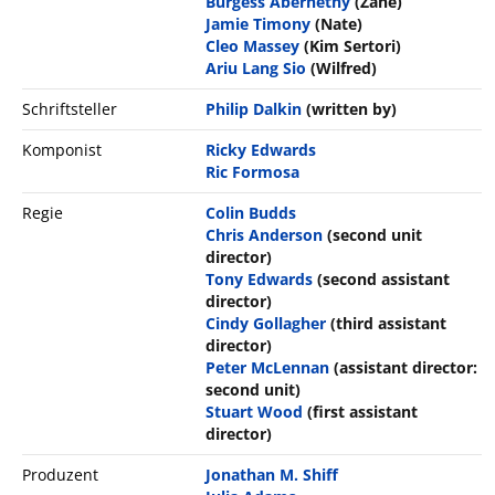
Burgess Abernethy
(Zane)
Jamie Timony
(Nate)
Cleo Massey
(Kim Sertori)
Ariu Lang Sio
(Wilfred)
Schriftsteller
Philip Dalkin
(written by)
Komponist
Ricky Edwards
Ric Formosa
Regie
Colin Budds
Chris Anderson
(second unit
director)
Tony Edwards
(second assistant
director)
Cindy Gollagher
(third assistant
director)
Peter McLennan
(assistant director:
second unit)
Stuart Wood
(first assistant
director)
Produzent
Jonathan M. Shiff