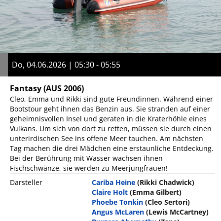
Do, 04.06.2026 | 05:30 - 05:55
Fantasy
(AUS 2006)
Cleo, Emma und Rikki sind gute Freundinnen. Während einer
Bootstour geht ihnen das Benzin aus. Sie stranden auf einer
geheimnisvollen Insel und geraten in die Kraterhöhle eines
Vulkans. Um sich von dort zu retten, müssen sie durch einen
unterirdischen See ins offene Meer tauchen. Am nächsten
Tag machen die drei Mädchen eine erstaunliche Entdeckung.
Bei der Berührung mit Wasser wachsen ihnen
Fischschwänze, sie werden zu Meerjungfrauen!
Darsteller
Cariba Heine
(Rikki Chadwick)
Claire Holt
(Emma Gilbert)
Phoebe Tonkin
(Cleo Sertori)
Angus McLaren
(Lewis McCartney)