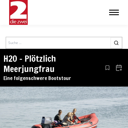
Search
H2O – Plötzlich
Meerjungfrau
Aus den Le
Zum 
Eine folgenschwere Bootstour