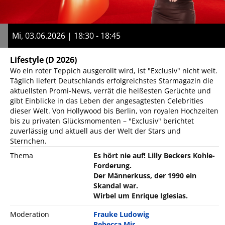
Mi, 03.06.2026 | 18:30 - 18:45
Lifestyle
(D 2026)
Wo ein roter Teppich ausgerollt wird, ist "Exclusiv" nicht weit.
Täglich liefert Deutschlands erfolgreichstes Starmagazin die
aktuellsten Promi-News, verrät die heißesten Gerüchte und
gibt Einblicke in das Leben der angesagtesten Celebrities
dieser Welt. Von Hollywood bis Berlin, von royalen Hochzeiten
bis zu privaten Glücksmomenten – "Exclusiv" berichtet
zuverlässig und aktuell aus der Welt der Stars und
Sternchen.
Thema
Es hört nie auf! Lilly Beckers Kohle-
Forderung.
Der Männerkuss, der 1990 ein
Skandal war.
Wirbel um Enrique Iglesias.
Moderation
Frauke Ludowig
Rebecca Mir