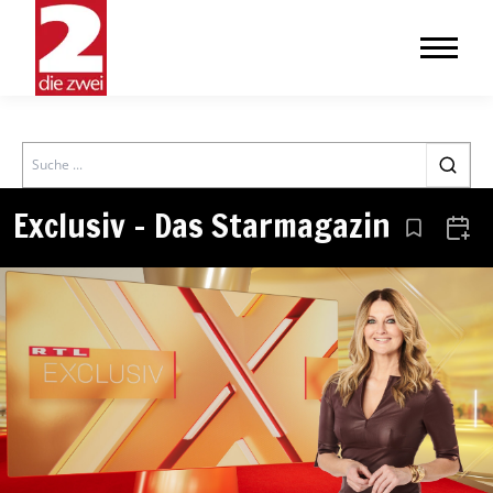
Search
Exclusiv – Das Starmagazin
Aus den Le
Zum 