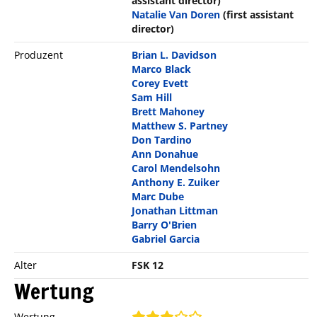
assistant director)
Natalie Van Doren
(first assistant
director)
Produzent
Brian L. Davidson
Marco Black
Corey Evett
Sam Hill
Brett Mahoney
Matthew S. Partney
Don Tardino
Ann Donahue
Carol Mendelsohn
Anthony E. Zuiker
Marc Dube
Jonathan Littman
Barry O'Brien
Gabriel Garcia
Alter
FSK 12
Wertung
Wertung