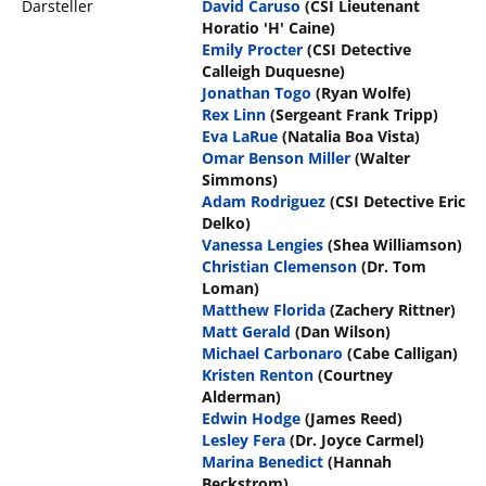
Darsteller
David Caruso
(CSI Lieutenant
Horatio 'H' Caine)
Emily Procter
(CSI Detective
Calleigh Duquesne)
Jonathan Togo
(Ryan Wolfe)
Rex Linn
(Sergeant Frank Tripp)
Eva LaRue
(Natalia Boa Vista)
Omar Benson Miller
(Walter
Simmons)
Adam Rodriguez
(CSI Detective Eric
Delko)
Vanessa Lengies
(Shea Williamson)
Christian Clemenson
(Dr. Tom
Loman)
Matthew Florida
(Zachery Rittner)
Matt Gerald
(Dan Wilson)
Michael Carbonaro
(Cabe Calligan)
Kristen Renton
(Courtney
Alderman)
Edwin Hodge
(James Reed)
Lesley Fera
(Dr. Joyce Carmel)
Marina Benedict
(Hannah
Beckstrom)