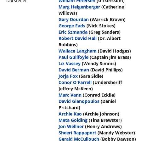
Darsteller
William Petersen
(Gil Grissom)
Marg Helgenberger
(Catherine
Willows)
Gary Dourdan
(Warrick Brown)
George Eads
(Nick Stokes)
Eric Szmanda
(Greg Sanders)
Robert David Hall
(Dr. Albert
Robbins)
Wallace Langham
(David Hodges)
Paul Guilfoyle
(Captain Jim Brass)
Liz Vassey
(Wendy Simms)
David Berman
(David Phillips)
Jorja Fox
(Sara Sidle)
Conor O'Farrell
(Undersheriff
Jeffrey McKeen)
Marc Vann
(Conrad Ecklie)
David Gianopoulos
(Daniel
Pritchard)
Archie Kao
(Archie Johnson)
Meta Golding
(Tina Brewster)
Jon Wellner
(Henry Andrews)
Sheeri Rappaport
(Mandy Webster)
Gerald McCullouch
(Bobby Dawson)